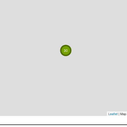
30
Leaflet
| Map 