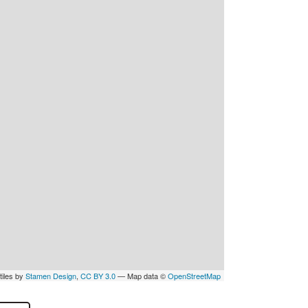
tiles by
Stamen Design
,
CC BY 3.0
— Map data ©
OpenStreetMap