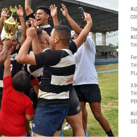
AL
CO
The
AL
TH
For
TH
PL
3.5
TH
PE
AL
SE